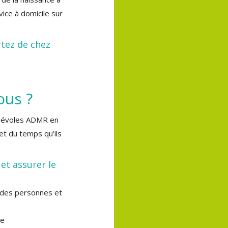
vice à domicile sur
rtez de chez
ous ?
névoles ADMR en
et du temps qu’ils
t assurer le
le des personnes et
de