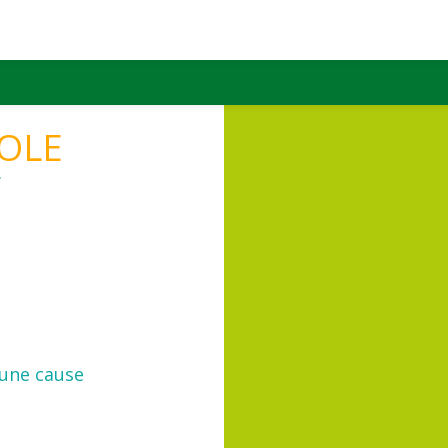
OLE
’une cause