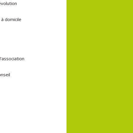
évolution
 à domicile
l'association
onseil