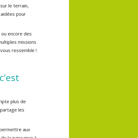
ur le terrain,
s aidées pour
il ou encore des
multiples missions
 vous ressemble !
c’est
mpte plus de
 partage les
 permettre aux
 de la naissance à