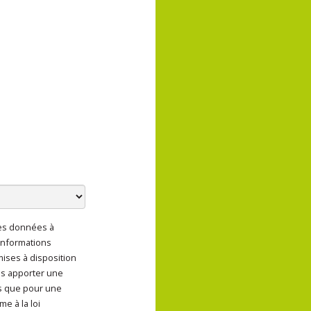
des données à
ent de mes données à
informations
 mises à disposition
us apporter une
s que pour une
e à la loi